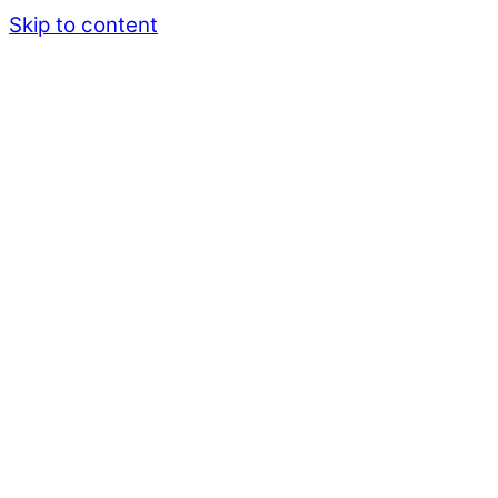
Skip to content
Menu
kostenlose Hotline 0800-0001829
Startseite
Blog
Close Menu
1. Oktober 2024
Maik Strohbach
Beispiele mit 81 Drohnen
,
Firmenf