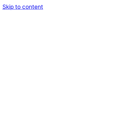
Skip to content
Menu
kostenlose Hotline 0800-0001829
Startseite
Blog
Close Menu
heiratsantrag