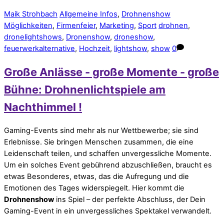
Maik Strohbach
Allgemeine Infos
,
Drohnenshow
Möglichkeiten
,
Firmenfeier
,
Marketing
,
Sport
drohnen
,
dronelightshows
,
Dronenshow
,
droneshow
,
feuerwerkalternative
,
Hochzeit
,
lightshow
,
show
0
Große Anlässe - große Momente - große
Bühne: Drohnenlichtspiele am
Nachthimmel !
Gaming-Events sind mehr als nur Wettbewerbe; sie sind
Erlebnisse. Sie bringen Menschen zusammen, die eine
Leidenschaft teilen, und schaffen unvergessliche Momente.
Um ein solches Event gebührend abzuschließen, braucht es
etwas Besonderes, etwas, das die Aufregung und die
Emotionen des Tages widerspiegelt. Hier kommt die
Drohnenshow
ins Spiel – der perfekte Abschluss, der Dein
Gaming-Event in ein unvergessliches Spektakel verwandelt.