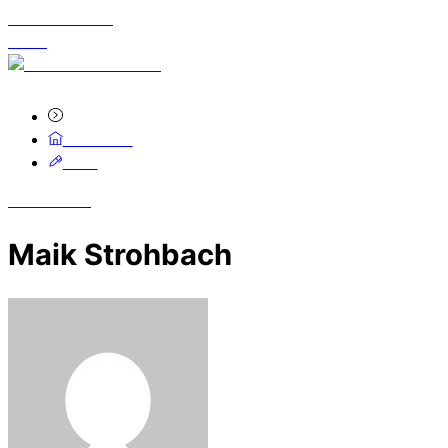
Skip to content
Menu
kostenlose Hotline 0800-0001829
Startseite
Blog
Close Menu
Maik Strohbach