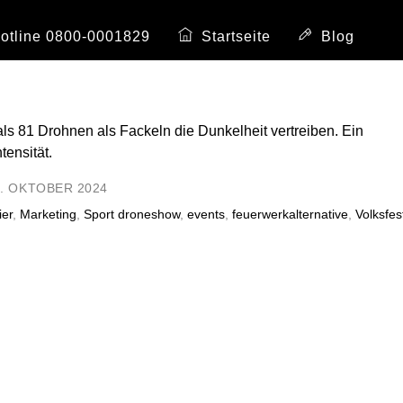
Hotline 0800-0001829
Startseite
Blog
1. OKTOBER 2024
ier
,
Marketing
,
Sport
droneshow
,
events
,
feuerwerkalternative
,
Volksfes