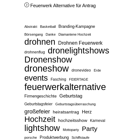
Feuerwerk Alternative für Antrag
Branding-Kampagne
Abstrakt
Basketball
Börsengang
Danke
Diamantene Hochzeit
drohnen
Drohnen Feuerwerk
dronelightshows
drohnenflug
Dronenshow
droneshow
dronevideo
Erde
events
Fasching
FEIERTAGE
feuerwerkalternative
Geburtstag
Firmengeschichte
Geburtstagsfeier
Geburtstagsüberraschung
großefeier
Herz
heiratsantrag
Hochzeit
hochzeitsshow
Karneval
lightshow
Party
Mottoparty
Produktwerbung
porsche
Schiffstaufe