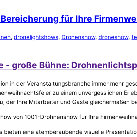
ereicherung für Ihre Firmenwei
hnen
,
dronelightshows
,
Dronenshow
,
droneshow
,
f
 - große Bühne: Drohnenlichtsp
novation in der Veranstaltungsbranche immer mehr g
enweihnachtsfeier zu einem unvergesslichen Erlebn
zu, der Ihre Mitarbeiter und Gäste gleichermaßen b
show von 1001-Drohnenshow für Ihre Firmenweihnach
bieten eine atemberaubende visuelle Präsentation,