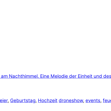
eier
,
Geburtstag
,
Hochzeit
droneshow
,
events
,
feu