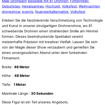
Maik Strohbach
Beispiele mit 81 Drohnen
,
Firmenfeier
,
Geburtstag
,
Heiratsantrag
,
Hochzeit
,
Volksfest
,
Weihnachten
droneshow
,
events
,
feuerwerkalternative
,
Volksfest
Erleben Sie die faszinierende Verschmelzung von Technologie
und Kunst in unserer einzigartigen Drohnenshow, wo 81
schwebende Drohnen einen strahlenden Smilie am Himmel
formen. Dieses beeindruckende Spektakel vereint
meisterhafte Präzision mit kreativer Vielfalt. Lassen Sie sich
von der Magie dieser Show verzaubern und genießen Sie
einen unvergesslichen Abend unter dem funkelnden
Firmament.
Breite:
48 Meter
Höhe :
48 Meter
Tiefe:
1 Meter
Maximale Länge :
30 Sekunden
Diese Figur ist ein Teil unseres Angebots.