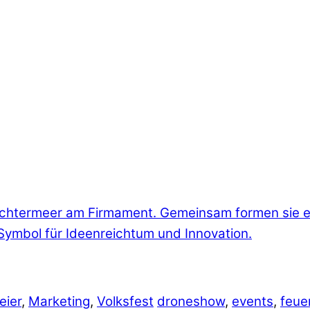
eier
,
Marketing
,
Volksfest
droneshow
,
events
,
feue