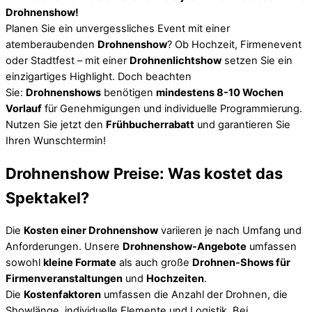
Drohnenshow!
Planen Sie ein unvergessliches Event mit einer
atemberaubenden
Drohnenshow
? Ob Hochzeit, Firmenevent
oder Stadtfest – mit einer
Drohnenlichtshow
setzen Sie ein
einzigartiges Highlight. Doch beachten
Sie:
Drohnenshows
benötigen
mindestens 8-10 Wochen
Vorlauf
für Genehmigungen und individuelle Programmierung.
Nutzen Sie jetzt den
Frühbucherrabatt
und garantieren Sie
Ihren Wunschtermin!
Drohnenshow Preise: Was kostet das
Spektakel?
Die
Kosten einer Drohnenshow
variieren je nach Umfang und
Anforderungen. Unsere
Drohnenshow-Angebote
umfassen
sowohl
kleine Formate
als auch große
Drohnen-Shows für
Firmenveranstaltungen
und
Hochzeiten
.
Die
Kostenfaktoren
umfassen die Anzahl der Drohnen, die
Showlänge, individuelle Elemente und Logistik. Bei