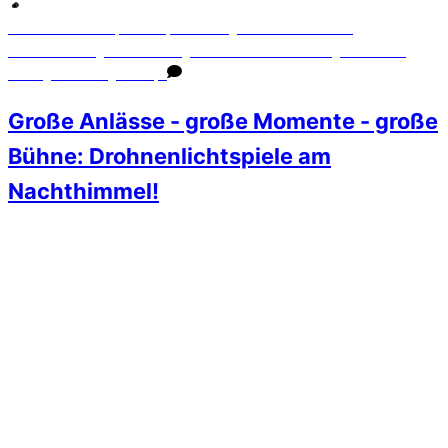
Maik Strohbach
Shows
drohnen
,
dronelightshows
,
Dronenshow
,
droneshow
,
feuerwerkalternative
,
lightshow
,
Party
,
porsche
,
show
0
Große Anlässe - große Momente - große
Bühne: Drohnenlichtspiele am
Nachthimmel!
Die Drohnenshow am 24. August 2023 in Hannover,
präsentiert von 1001-Drohnenshow, war ein episches
Erlebnis. Obwohl „nur“ 81 Drohnen beteiligt waren, bot die
Show eine beeindruckende Verschmelzung von Technologie
und Kreativität.