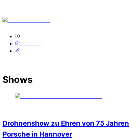
Skip to content
Menu
kostenlose Hotline 0800-0001829
Startseite
Blog
Close Menu
Shows
23
Oktober
2023
Drohnenshow zu Ehren von 75 Jahren
Porsche in Hannover