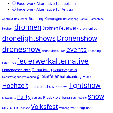
Feuerwerk Alternative für Jubiläen
Feuerwerk Alternative für Antrag
Branding-Kampagne
Abstrakt
Basketball
Börsengang
Danke
Diamantene
drohnen
Drohnen Feuerwerk
drohnenflug
Hochzeit
dronelightshows
Dronenshow
droneshow
events
dronevideo
Fasching
Erde
feuerwerkalternative
FEIERTAGE
Geburtstag
Firmengeschichte
Geburtstagsfeier
großefeier
Herz
heiratsantrag
Geburtstagsüberraschung
lightshow
Hochzeit
hochzeitsshow
Karneval
show
Party
Produktwerbung
Mottoparty
porsche
Schiffstaufe
Volksfest
SILVESTER
weddingplaner
Sponsor
Vorhang