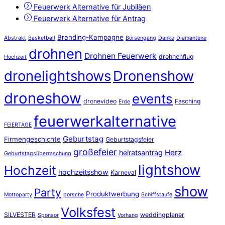
Feuerwerk Alternative für Jubiläen
Feuerwerk Alternative für Antrag
Branding-Kampagne
Abstrakt
Basketball
Börsengang
Danke
Diamantene
drohnen
Drohnen Feuerwerk
drohnenflug
Hochzeit
dronelightshows
Dronenshow
droneshow
events
dronevideo
Fasching
Erde
feuerwerkalternative
FEIERTAGE
Geburtstag
Firmengeschichte
Geburtstagsfeier
großefeier
Herz
heiratsantrag
Geburtstagsüberraschung
lightshow
Hochzeit
hochzeitsshow
Karneval
show
Party
Produktwerbung
Mottoparty
porsche
Schiffstaufe
Volksfest
SILVESTER
weddingplaner
Sponsor
Vorhang