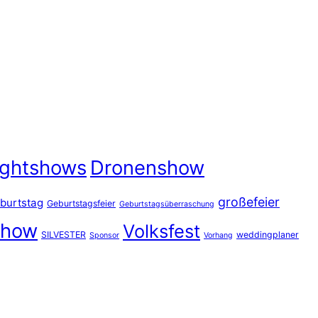
ightshows
Dronenshow
großefeier
burtstag
Geburtstagsfeier
Geburtstagsüberraschung
show
Volksfest
SILVESTER
weddingplaner
Sponsor
Vorhang