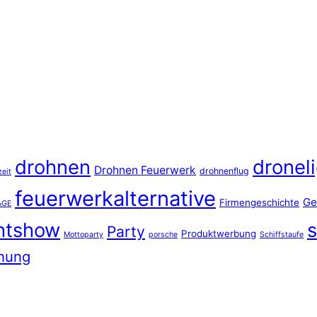
drohnen
dronel
Drohnen Feuerwerk
drohnenflug
eit
feuerwerkalternative
Ge
Firmengeschichte
AGE
ghtshow
Party
Produktwerbung
Mottoparty
porsche
Schiffstaufe
hung